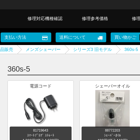
修理対応機種確認
修理参考価格
修
支払い方法
送料について
買い物かご
品販売
メンズシェーバー
シリーズ3 旧モデル
360s-5
360s-5
電源コード
シェーバーオイル
81719643
88772203
ｽﾏｰﾄﾌﾟﾗｸﾞ ｽﾄﾚｰﾄ
ｼｪｰﾊﾞｰｵｲﾙ