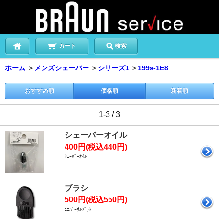
カート
検索
ホーム
＞
メンズシェーバー
＞
シリーズ1
＞
199s-1E8
おすすめ順
価格順
新着順
1-3 / 3
シェーバーオイル
400円(税込440円)
ｼｪｰﾊﾞｰｵｲﾙ
ブラシ
500円(税込550円)
ﾕﾆﾊﾞｰｻﾙﾌﾞﾗｼ