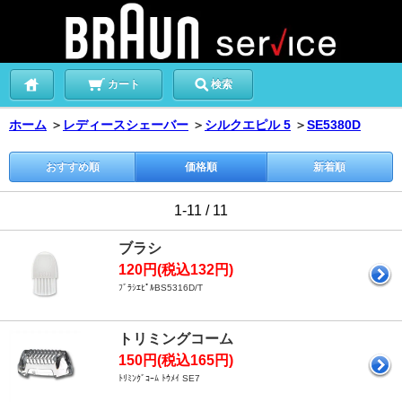
カート
検索
ホーム
＞
レディースシェーバー
＞
シルクエピル 5
＞
SE5380D
おすすめ順
価格順
新着順
1-11 / 11
ブラシ
120円(税込132円)
ﾌﾞﾗｼｴﾋﾟﾙBS5316D/T
トリミングコーム
150円(税込165円)
ﾄﾘﾐﾝｸﾞｺｰﾑ ﾄｳﾒｲ SE7