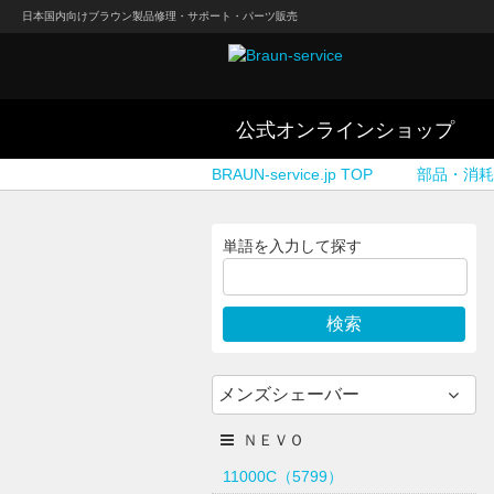
日本国内向けブラウン製品修理・サポート・パーツ販売
公式オンラインショップ
BRAUN-service.jp TOP
部品・消耗
単語を入力して探す
メンズシェーバー
ＮＥＶＯ
11000C（5799）