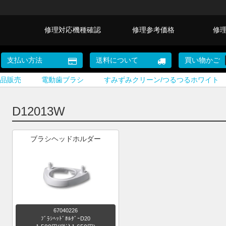
修理対応機種確認
修理参考価格
修
支払い方法
送料について
買い物かご
品販売
電動歯ブラシ
すみずみクリーン/つるつるホワイト
D12013W
ブラシヘッドホルダー
67040226
ﾌﾞﾗｼﾍｯﾄﾞﾎﾙﾀﾞｰD20