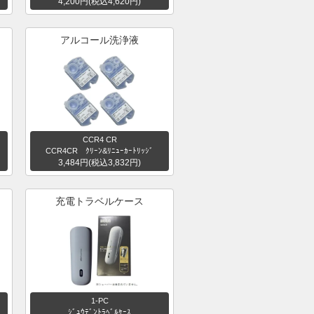
4,200円(税込4,620円)
アルコール洗浄液
CCR4 CR
CCR4CR ｸﾘｰﾝ&ﾘﾆｭｰｶｰﾄﾘｯｼﾞ
3,484円(税込3,832円)
充電トラベルケース
1-PC
ｼﾞｭｳﾃﾞﾝﾄﾗﾍﾞﾙｹｰｽ