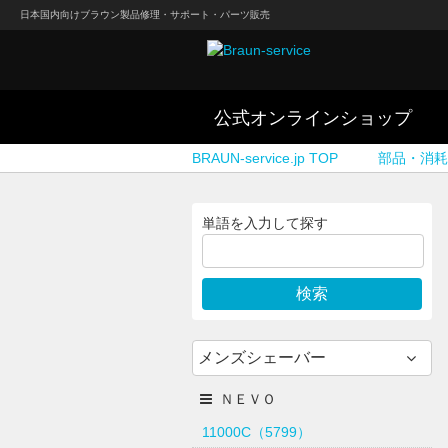
日本国内向けブラウン製品修理・サポート・パーツ販売
公式オンラインショップ
BRAUN-service.jp TOP
部品・消耗
単語を入力して探す
メンズシェーバー
ＮＥＶＯ
11000C（5799）