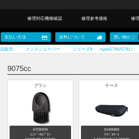
修理対応機種確認
修理参考価格
修
支払い方法
送料について
買い物かご
品販売
メンズシェーバー
シリーズ9 （type5790/5791）
9075cc
ブラシ
ケース
67030939
81406969
ﾕﾆﾊﾞｰｻﾙﾌﾞﾗｼ
ﾄﾗﾍﾞﾙｹｰｽ