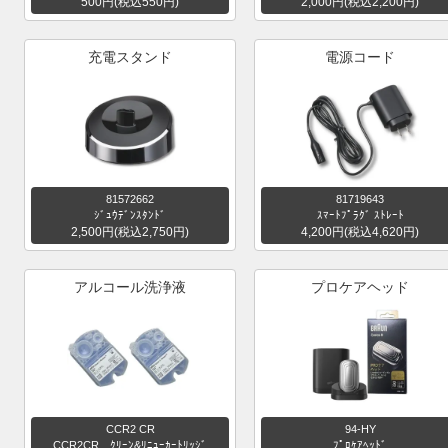
500円(税込550円)
2,000円(税込2,200円)
充電スタンド
電源コード
81572662
81719643
ｼﾞｭｳﾃﾞﾝｽﾀﾝﾄﾞ
ｽﾏｰﾄﾌﾟﾗｸﾞ ｽﾄﾚｰﾄ
2,500円(税込2,750円)
4,200円(税込4,620円)
アルコール洗浄液
プロケアヘッド
CCR2 CR
94-HY
CCR2CR ｸﾘｰﾝ&ﾘﾆｭｰｶｰﾄﾘｯｼﾞ
ﾌﾟﾛｹｱﾍｯﾄﾞ