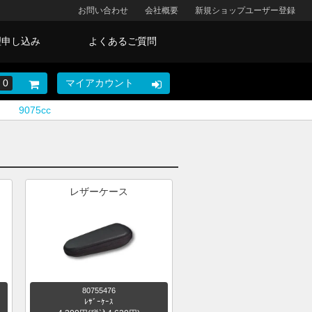
お問い合わせ
会社概要
新規ショップユーザー登録
理申し込み
よくあるご質問
0
マイアカウント
9075cc
レザーケース
80755476
ﾚｻﾞｰｹｰｽ