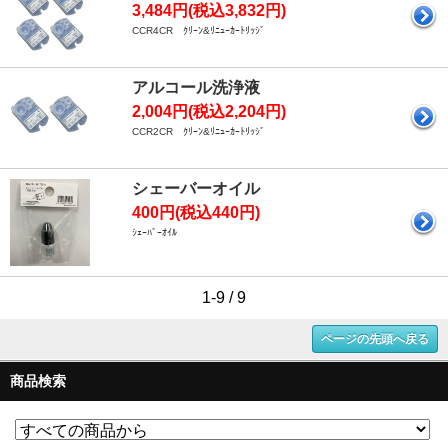
3,484円(税込3,832円)
CCR4CR ｸﾘｰﾝ&ﾘﾆｭｰｶｰﾄﾘｯｼﾞ
アルコール洗浄液
2,004円(税込2,204円)
CCR2CR ｸﾘｰﾝ&ﾘﾆｭｰｶｰﾄﾘｯｼﾞ
シェーバーオイル
400円(税込440円)
ｼｪｰﾊﾞｰｵｲﾙ
1-9 / 9
ページの先頭へ戻る
商品検索