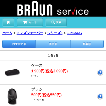
カート
検索
ホーム
＞
メンズシェーバー
＞
シリーズ3
＞
3050cc-G
おすすめ順
価格順
新着順
1-9 / 9
ケース
1,900円(税込2,090円)
ｿﾌﾄｹｰｽ
ブラシ
500円(税込550円)
ﾕﾆﾊﾞｰｻﾙﾌﾞﾗｼ