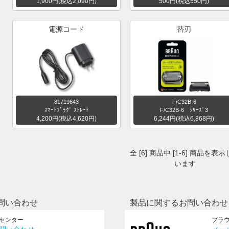
1,900円(税込2,090円)
500円(税込550円)
電源コード
替刃
81719643
F/C32B-6
ｽﾏｰﾄﾌﾟﾗｸﾞ ｽﾄﾚｰﾄ
F/C32B-6 ｼﾘｰｽﾞ3
4,200円(税込4,620円)
6,244円(税込6,868円)
全 [6] 商品中 [1-6] 商品を表
います
問い合わせ
製品に関するお問い合わせ
センター
ブラ