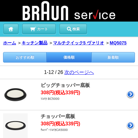
カート
検索
ホーム
＞
キッチン製品
＞
マルチクイック5 ヴァリオ
＞
MQ5075
おすすめ順
価格順
新着順
1-12 / 26
次のページへ
ビッグチョッパー底板
308円(税込339円)
ｿｺｲﾀ BC5000
チョッパー底板
308円(税込339円)
ﾁｮｯﾊﾟｰｿｺｲﾀCA5000