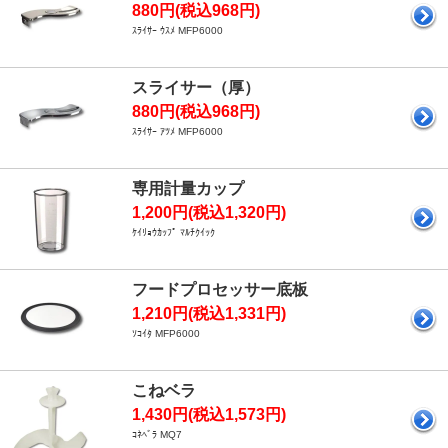
880円(税込968円)
ｽﾗｲｻｰ ｳｽﾒ MFP6000
スライサー（厚）
880円(税込968円)
ｽﾗｲｻｰ ｱﾂﾒ MFP6000
専用計量カップ
1,200円(税込1,320円)
ｹｲﾘｮｳｶｯﾌﾟ ﾏﾙﾁｸｲｯｸ
フードプロセッサー底板
1,210円(税込1,331円)
ｿｺｲﾀ MFP6000
こねベラ
1,430円(税込1,573円)
ｺﾈﾍﾞﾗ MQ7