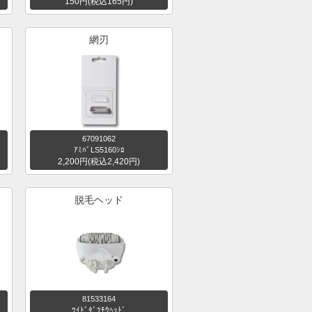
150円(税込165円)
網刃
67091062
ｱﾐﾊﾞLS5160ｼﾛ
2,200円(税込2,420円)
脱毛ヘッド
81533164
ﾜｲﾄﾞﾀﾞﾂﾓｳﾍｯﾄﾞ