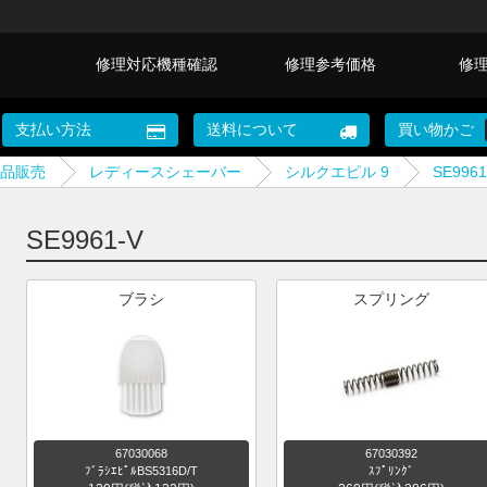
修理対応機種確認
修理参考価格
修
支払い方法
送料について
買い物かご
品販売
レディースシェーバー
シルクエピル 9
SE9961
SE9961-V
ブラシ
スプリング
67030068
67030392
ﾌﾞﾗｼｴﾋﾟﾙBS5316D/T
ｽﾌﾟﾘﾝｸﾞ