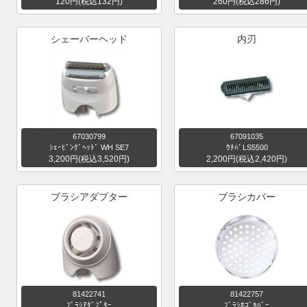
120円(税込132円)
260円(税込286円)
シェーバーヘッド
内刃
67030799
67091035
ｼｪｰﾋﾞﾝｸﾞﾍｯﾄﾞ WH SE7
ｳﾁﾊﾞLS5500
3,200円(税込3,520円)
2,200円(税込2,420円)
ブラシアダプター
ブラシカバー
81422741
81422757
ﾌﾞﾗｼｱﾀﾞﾌﾟﾀｰ
ﾌﾞﾗｼﾎｺﾞｶﾊﾞｰ