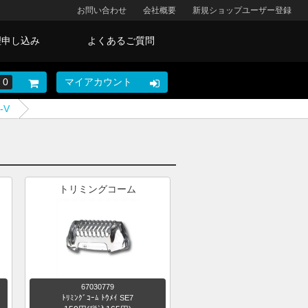
お問い合わせ
会社概要
新規ショップユーザー登録
理申し込み
よくあるご質問
0
マイアカウント
-V
トリミングコーム
67030779
ﾄﾘﾐﾝｸﾞｺｰﾑ ﾄｳﾒｲ SE7