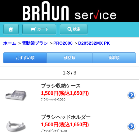
カート
検索
ホーム
＞
電動歯ブラシ
＞
PRO2000
＞
D205232MX PK
おすすめ順
価格順
新着順
1-3 / 3
ブラシ収納ケース
1,500円(税込1,650円)
ﾌﾞﾗｼｼｭｳﾉｳｹｰｽD20
ブラシヘッドホルダー
1,500円(税込1,650円)
ﾌﾞﾗｼﾍｯﾄﾞﾎﾙﾀﾞｰD20