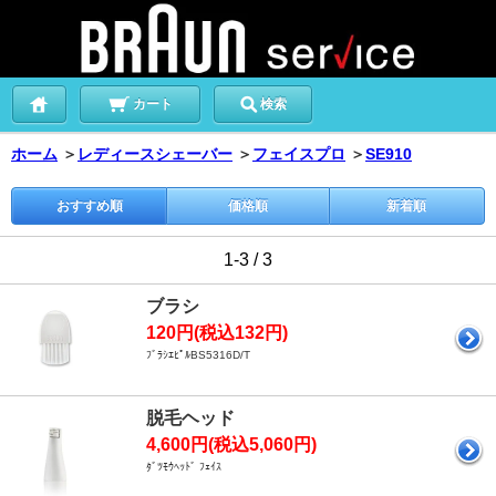
カート
検索
ホーム
＞
レディースシェーバー
＞
フェイスプロ
＞
SE910
おすすめ順
価格順
新着順
1-3 / 3
ブラシ
120円(税込132円)
ﾌﾞﾗｼｴﾋﾟﾙBS5316D/T
脱毛ヘッド
4,600円(税込5,060円)
ﾀﾞﾂﾓｳﾍｯﾄﾞ ﾌｪｲｽ