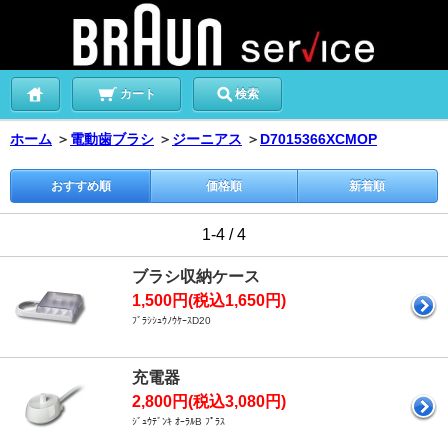
カート
検索
ホーム
＞
電動歯ブラシ
＞
ジーニアス
＞
D7015366XCMOP
おすすめ順
価格順
新着順
1-4 / 4
ブラシ収納ケース
1,500円(税込1,650円)
ﾌﾞﾗｼｼｭｳﾉｳｹｰｽD20
充電器
2,800円(税込3,080円)
ｼﾞｭｳﾃﾞﾝｷ ｵｰﾗﾙB ﾌﾟﾗｽ