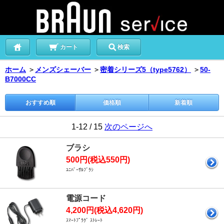
カート
検索
ホーム
＞
メンズシェーバー
＞
密着シリーズ5（type5762）
＞
50-
B7000CC
おすすめ順
価格順
新着順
1-12 / 15
次のページへ
ブラシ
500円(税込550円)
ﾕﾆﾊﾞｰｻﾙﾌﾞﾗｼ
電源コード
4,200円(税込4,620円)
ｽﾏｰﾄﾌﾟﾗｸﾞ ｽﾄﾚｰﾄ