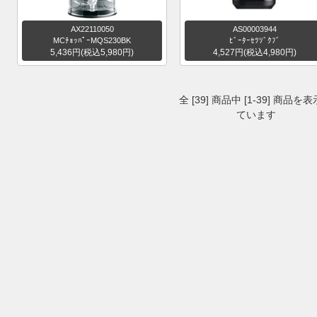
AX22110050
AS00003944
MCﾁｮｯﾊﾟｰMQS230BK
ﾋﾞｰﾀｰｾﾂｿﾞｸﾌﾞ
5,436円(税込5,980円)
4,527円(税込4,980円)
全 [39] 商品中 [1-39] 商品を
ています