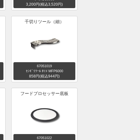
3,200円(税込3,520円)
千切りツール（細）
67051019
ｾﾝｷﾞﾘﾂｰﾙ ﾎｿﾒ MFP6000
858円(税込944円)
フードプロセッサー底板
67051022