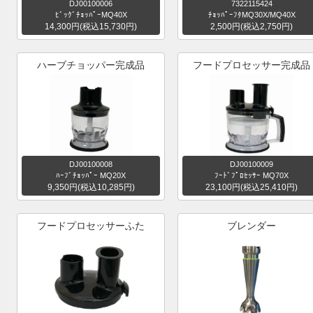
DJ00100006
7322115424
ﾋﾞｯｸﾞﾁｮｯﾊﾟｰMQ40X
ﾁｮｯﾊﾟｰﾌﾀMQ30X/MQ40X
14,300円(税込15,730円)
2,500円(税込2,750円)
ハーブチョッパー完成品
フードプロセッサー完成品
DJ00100008
DJ00100009
ﾊｰﾌﾞﾁｮｯﾊﾟｰ MQ20X
ﾌｰﾄﾞﾌﾟﾛｾｯｻｰ MQ70X
9,350円(税込10,285円)
23,100円(税込25,410円)
フードプロセッサーふた
ブレンダー