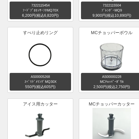
7322115454
7322115504
ﾌｰﾄﾞﾌﾟﾛｾｯｻｰﾌﾀMQ70X
ﾌﾞﾚﾝﾀﾞｰMQ9
6,200円(税込6,820円)
9,900円(税込10,890円)
すべり止めリング
MCチョッパーボウル
AS00005268
AS00000228
ｽﾍﾞﾘﾄﾞﾒﾘﾝｸﾞMQ30X
MCﾁｮｯﾊﾟｰﾎﾞｳﾙ
550円(税込605円)
2,500円(税込2,750円)
アイス用カッター
MCチョッパーカッター