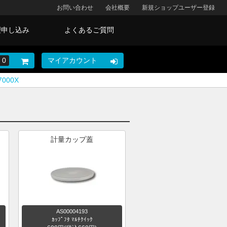
お問い合わせ
会社概要
新規ショップユーザー登録
理申し込み
よくあるご質問
0
マイアカウント
7000X
計量カップ蓋
AS00004193
ｶｯﾌﾟﾌﾀ ﾏﾙﾁｸｲｯｸ