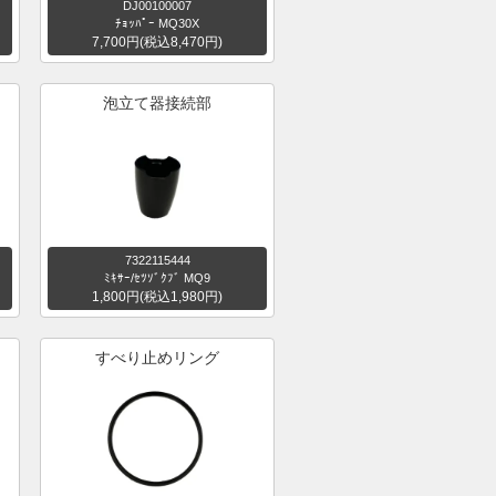
DJ00100007
ﾁｮｯﾊﾟｰ MQ30X
7,700円(税込8,470円)
泡立て器接続部
7322115444
ﾐｷｻｰ/ｾﾂｿﾞｸﾌﾞ MQ9
1,800円(税込1,980円)
すべり止めリング