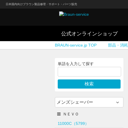
日本国内向けブラウン製品修理・サポート・パーツ販売
公式オンラインショップ
BRAUN-service.jp TOP
部品・消耗
単語を入力して探す
メンズシェーバー
ＮＥＶＯ
11000C（5799）