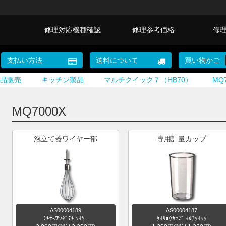
修理対応機種確認
修理参考価格
修
支払い方法
送料について
買い物かご
品販売
キッチン製品
マルチクイック７（HB70）
MQ
MQ7000X
泡立て器ワイヤー部
専用計量カップ
AS00004189
AS00004187
ﾐｷｻ-/ｱﾜﾀﾞﾃｷ ﾜｲﾔｰ
ｹｲﾘｮｳｶｯﾌﾟ ﾏﾙﾁｸｲｯｸ