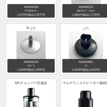
AS00000230
AS00000231
ｱｲｽﾖｳｶｯﾀｰ
MCﾁｮｯﾊﾟｰｶｯﾀｰ
1,870円(税込2,057円)
1,980円(税込2,178円)
中ぶた
ふた
AS00000233
AS00000851
ﾅｶﾌﾞﾀ
ﾌﾀ
1,540円(税込1,694円)
2,420円(税込2,662円)
MCチョッパー完成品
マルチウィスクビーター接続