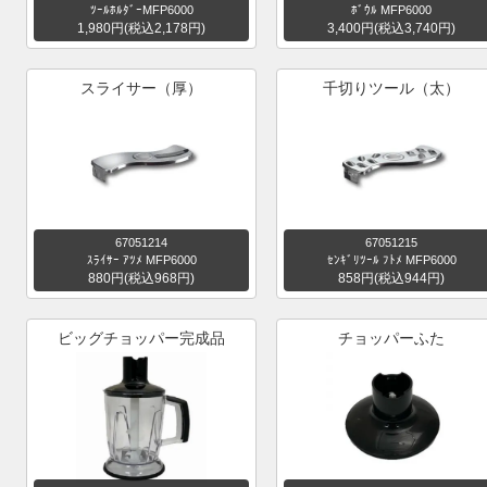
ﾂｰﾙﾎﾙﾀﾞｰMFP6000
ﾎﾞｳﾙ MFP6000
1,980円(税込2,178円)
3,400円(税込3,740円)
スライサー（厚）
千切りツール（太）
67051214
67051215
ｽﾗｲｻｰ ｱﾂﾒ MFP6000
ｾﾝｷﾞﾘﾂｰﾙ ﾌﾄﾒ MFP6000
880円(税込968円)
858円(税込944円)
ビッグチョッパー完成品
チョッパーふた