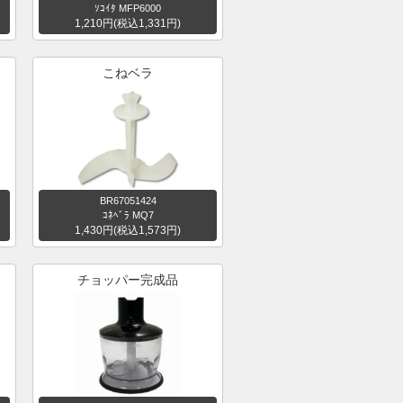
ｿｺｲﾀ MFP6000
1,210円(税込1,331円)
こねベラ
BR67051424
ｺﾈﾍﾞﾗ MQ7
1,430円(税込1,573円)
チョッパー完成品