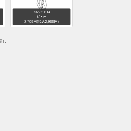
7322211114
ﾋﾞｰﾀｰ
2,709円(税込2,980円)
表示し