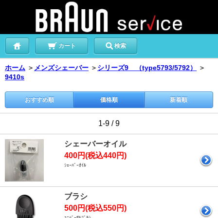
カート
検索
ホーム
＞
メンズシェーバー
＞
シリーズ9 （type5793/5792）
＞
9410s
おすすめ順
価格順
新着順
1-9 / 9
シェーバーオイル
400円(税込440円)
ｼｪｰﾊﾞｰｵｲﾙ
ブラシ
500円(税込550円)
ﾕﾆﾊﾞｰｻﾙﾌﾞﾗｼ