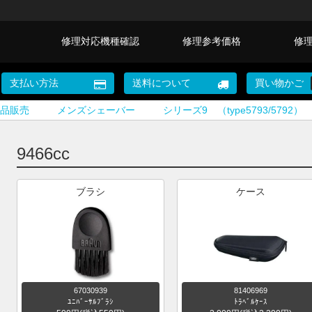
修理対応機種確認
修理参考価格
修
支払い方法
送料について
買い物かご
品販売
メンズシェーバー
シリーズ9 （type5793/5792）
9466cc
ブラシ
ケース
67030939
81406969
ﾕﾆﾊﾞｰｻﾙﾌﾞﾗｼ
ﾄﾗﾍﾞﾙｹｰｽ