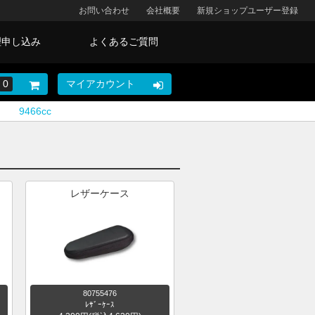
お問い合わせ
会社概要
新規ショップユーザー登録
理申し込み
よくあるご質問
0
マイアカウント
9466cc
レザーケース
80755476
ﾚｻﾞｰｹｰｽ