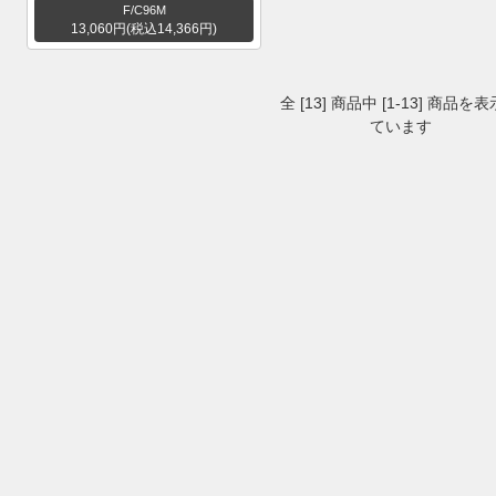
F/C96M
13,060円(税込14,366円)
全 [13] 商品中 [1-13] 商品を
ています