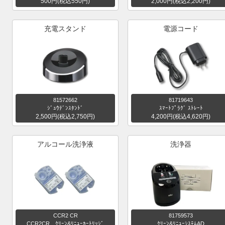
500円(税込550円)
2,000円(税込2,200円)
充電スタンド
電源コード
81572662
81719643
ｼﾞｭｳﾃﾞﾝｽﾀﾝﾄﾞ
ｽﾏｰﾄﾌﾟﾗｸﾞ ｽﾄﾚｰﾄ
2,500円(税込2,750円)
4,200円(税込4,620円)
アルコール洗浄液
洗浄器
CCR2 CR
81759573
CCR2CR ｸﾘｰﾝ&ﾘﾆｭｰｶｰﾄﾘｯｼﾞ
ｸﾘｰﾝ&ﾘﾆｭｰｼｽﾃﾑAD