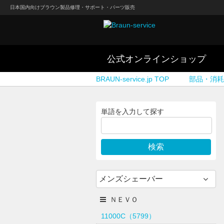
日本国内向けブラウン製品修理・サポート・パーツ販売
公式オンラインショップ
BRAUN-service.jp TOP
部品・消耗
単語を入力して探す
メンズシェーバー
ＮＥＶＯ
11000C（5799）