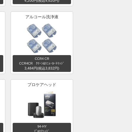
4,200円(税込4,620円)
アルコール洗浄液
CCR4 CR
CCR4CR ｸﾘｰﾝ&ﾘﾆｭｰｶｰﾄﾘｯｼﾞ
3,484円(税込3,832円)
プロケアヘッド
94-HY
ﾌﾟﾛｹｱﾍｯﾄﾞ