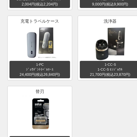
2,004円(税込2,204円)
9,000円(税込9,900円)
充電トラベルケース
洗浄器
1-PC
1-CC-S
ｼﾞｭｳﾃﾞﾝﾄﾗﾍﾞﾙｹｰｽ
1-CC-S ｾﾝｼﾞｮｳｷ
24,400円(税込26,840円)
21,700円(税込23,870円)
替刃