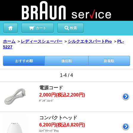
カート
検索
ホーム
＞
レディースシェーバー
＞
シルクエキスパートPro
＞
PL-
5227
おすすめ順
価格順
新着順
1-4 / 4
電源コード
2,000円(税込2,200円)
ﾃﾞﾝｹﾞﾝｺｰﾄﾞ
コンパクトヘッド
6,200円(税込6,820円)
ｺﾝﾊﾟｸﾄﾍｯﾄﾞPro