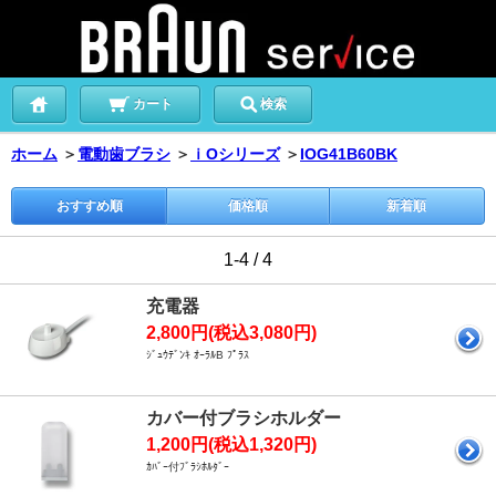
カート
検索
ホーム
＞
電動歯ブラシ
＞
ｉOシリーズ
＞
IOG41B60BK
おすすめ順
価格順
新着順
1-4 / 4
充電器
2,800円(税込3,080円)
ｼﾞｭｳﾃﾞﾝｷ ｵｰﾗﾙB ﾌﾟﾗｽ
カバー付ブラシホルダー
1,200円(税込1,320円)
ｶﾊﾞｰ付ﾌﾞﾗｼﾎﾙﾀﾞｰ