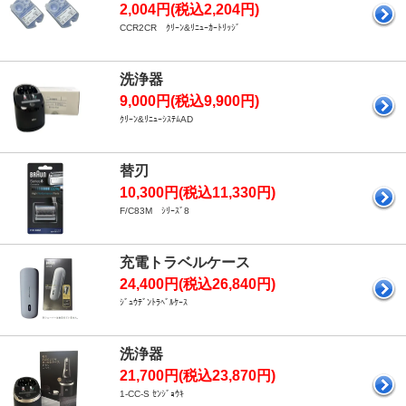
2,004円(税込2,204円)
CCR2CR ｸﾘｰﾝ&ﾘﾆｭｰｶｰﾄﾘｯｼﾞ
洗浄器
9,000円(税込9,900円)
ｸﾘｰﾝ&ﾘﾆｭｰｼｽﾃﾑAD
替刃
10,300円(税込11,330円)
F/C83M ｼﾘｰｽﾞ8
充電トラベルケース
24,400円(税込26,840円)
ｼﾞｭｳﾃﾞﾝﾄﾗﾍﾞﾙｹｰｽ
洗浄器
21,700円(税込23,870円)
1-CC-S ｾﾝｼﾞｮｳｷ