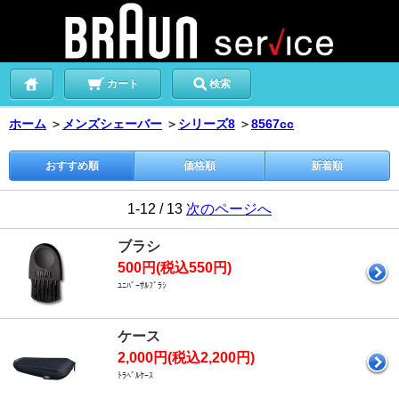
カート
検索
ホーム
＞
メンズシェーバー
＞
シリーズ8
＞
8567cc
おすすめ順
価格順
新着順
1-12 / 13
次のページへ
ブラシ
500円(税込550円)
ﾕﾆﾊﾞｰｻﾙﾌﾞﾗｼ
ケース
2,000円(税込2,200円)
ﾄﾗﾍﾞﾙｹｰｽ