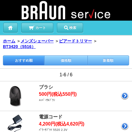
カート
検索
ホーム
＞
メンズシェーバー
＞
ビアードトリマー
＞
BT3420（5516）
おすすめ順
価格順
新着順
1-6 / 6
ブラシ
500円(税込550円)
ﾕﾆﾊﾞｰｻﾙﾌﾞﾗｼ
電源コード
4,200円(税込4,620円)
ﾊﾟﾜｰｻﾌﾟﾗｲ 5520 2.3V