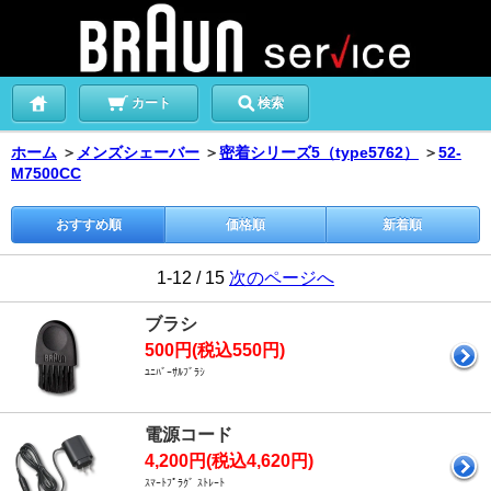
カート
検索
ホーム
＞
メンズシェーバー
＞
密着シリーズ5（type5762）
＞
52-
M7500CC
おすすめ順
価格順
新着順
1-12 / 15
次のページへ
ブラシ
500円(税込550円)
ﾕﾆﾊﾞｰｻﾙﾌﾞﾗｼ
電源コード
4,200円(税込4,620円)
ｽﾏｰﾄﾌﾟﾗｸﾞ ｽﾄﾚｰﾄ