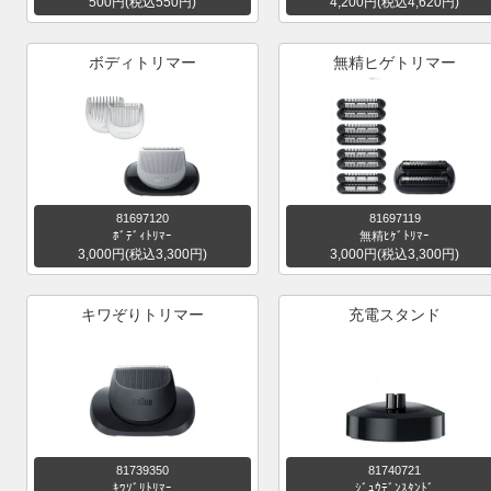
500円(税込550円)
4,200円(税込4,620円)
ボディトリマー
無精ヒゲトリマー
81697120
81697119
ﾎﾞﾃﾞｨﾄﾘﾏｰ
無精ﾋｹﾞﾄﾘﾏｰ
3,000円(税込3,300円)
3,000円(税込3,300円)
キワぞりトリマー
充電スタンド
81739350
81740721
ｷﾜｿﾞﾘﾄﾘﾏｰ
ｼﾞｭｳﾃﾞﾝｽﾀﾝﾄﾞ