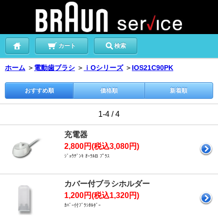
カート
検索
ホーム
＞
電動歯ブラシ
＞
ｉOシリーズ
＞
IOS21C90PK
おすすめ順
価格順
新着順
1-4 / 4
充電器
2,800円(税込3,080円)
ｼﾞｭｳﾃﾞﾝｷ ｵｰﾗﾙB ﾌﾟﾗｽ
カバー付ブラシホルダー
1,200円(税込1,320円)
ｶﾊﾞｰ付ﾌﾞﾗｼﾎﾙﾀﾞｰ