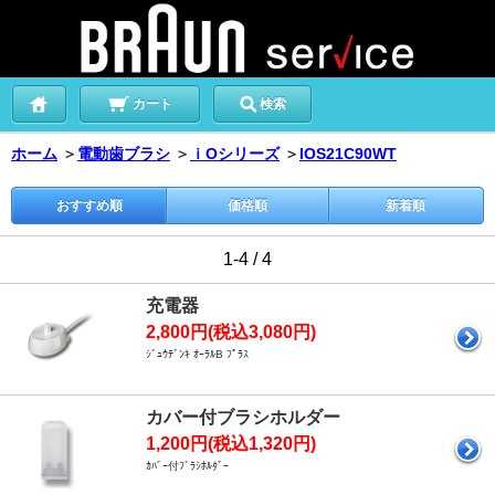
カート
検索
ホーム
＞
電動歯ブラシ
＞
ｉOシリーズ
＞
IOS21C90WT
おすすめ順
価格順
新着順
1-4 / 4
充電器
2,800円(税込3,080円)
ｼﾞｭｳﾃﾞﾝｷ ｵｰﾗﾙB ﾌﾟﾗｽ
カバー付ブラシホルダー
1,200円(税込1,320円)
ｶﾊﾞｰ付ﾌﾞﾗｼﾎﾙﾀﾞｰ