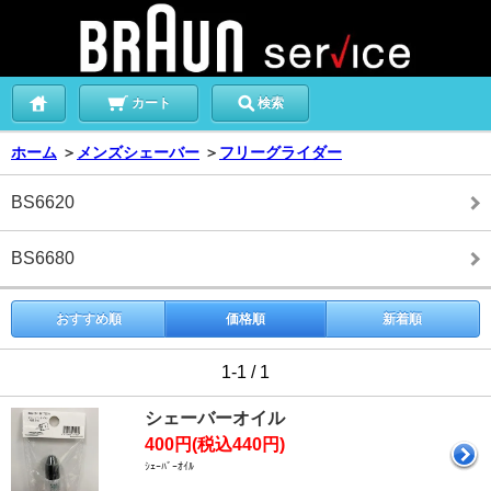
カート
検索
ホーム
＞
メンズシェーバー
＞
フリーグライダー
BS6620
BS6680
おすすめ順
価格順
新着順
1-1 / 1
シェーバーオイル
400円(税込440円)
ｼｪｰﾊﾞｰｵｲﾙ