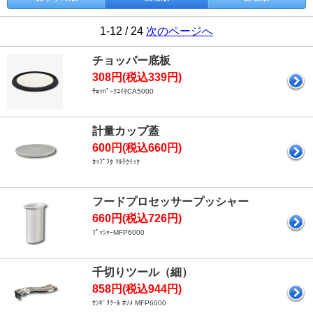
1-12 / 24
次のページへ
チョッパー底板
308円(税込339円)
ﾁｮｯﾊﾟｰｿｺｲﾀCA5000
計量カップ蓋
600円(税込660円)
ｶｯﾌﾟﾌﾀ ﾏﾙﾁｸｲｯｸ
フードプロセッサープッシャー
660円(税込726円)
ﾌﾟｯｼｬｰMFP6000
千切りツール（細）
858円(税込944円)
ｾﾝｷﾞﾘﾂｰﾙ ﾎｿﾒ MFP6000