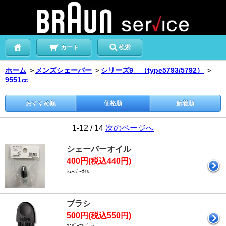
カート
検索
ホーム
＞
メンズシェーバー
＞
シリーズ9 （type5793/5792）
＞
9551㏄
おすすめ順
価格順
新着順
1-12 / 14
次のページへ
シェーバーオイル
400円(税込440円)
ｼｪｰﾊﾞｰｵｲﾙ
ブラシ
500円(税込550円)
ﾕﾆﾊﾞｰｻﾙﾌﾞﾗｼ