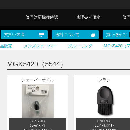
修理対応機種確認
修理参考価格
修
支払い方法
送料について
買い物かご
品販売
メンズシェーバー
グルーミング
MGK5420（5
MGK5420（5544）
シェーバーオイル
ブラシ
88772203
67030939
ｼｪｰﾊﾞｰｵｲﾙ
ﾕﾆﾊﾞｰｻﾙﾌﾞﾗｼ