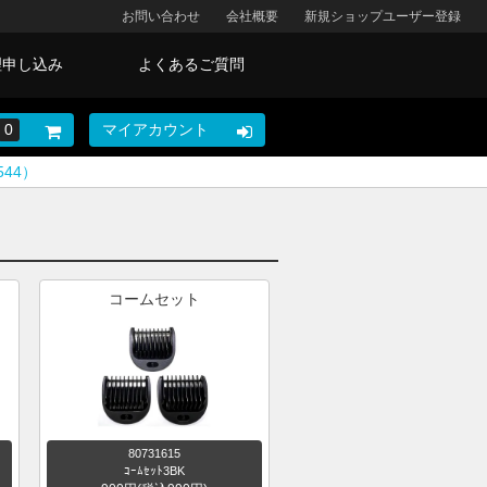
お問い合わせ
会社概要
新規ショップユーザー登録
理申し込み
よくあるご質問
0
マイアカウント
544）
コームセット
80731615
ｺｰﾑｾｯﾄ3BK