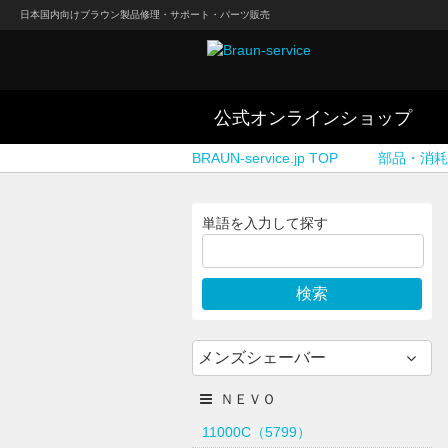
日本国内向けブラウン製品修理・サポート・パーツ販売
公式オンラインショップ
BRAUN-service.jp TOP
部品・消耗
単語を入力して探す
メンズシェーバー
ＮＥＶＯ
11000C（5799）