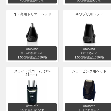
400円(税込440円)
500円(税込550円)
耳・鼻用トリマーヘッド
キワゾリ用ヘッド
81634458
81634459
ﾐﾐ・ﾊﾅﾖｳﾄﾘﾏｰﾍｯﾄﾞ
ｷﾜｿﾞﾘﾖｳﾍｯﾄﾞ
1,500円(税込1,650円)
1,500円(税込1,650円)
スライド式コーム（13-
シェービング用ヘッド
21mm）
80731616
81695626
ｽﾗｲﾄﾞｼｷｺｰﾑ(13-21)
ｼｪｰﾋﾞﾝｸﾞﾖｳﾍｯﾄﾞ