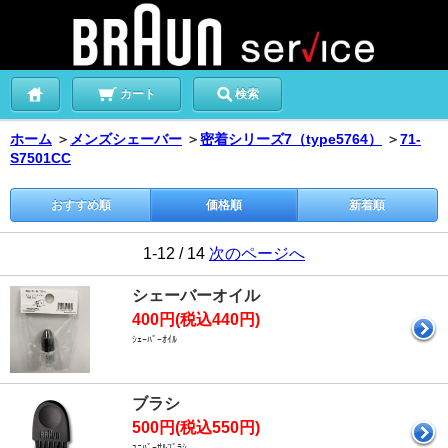
カート
検索
ホーム
＞
メンズシェーバー
＞
密着シリーズ7（type5764）
＞
71-
S7501CC
おすすめ順
価格順
新着順
1-12 / 14
次のページへ
シェーバーオイル
400円(税込440円)
ｼｪｰﾊﾞｰｵｲﾙ
ブラシ
500円(税込550円)
ﾕﾆﾊﾞｰｻﾙﾌﾞﾗｼ