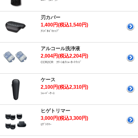
刃カバー
1,400円(税込1,540円)
ｱﾐﾊﾞﾎｺﾞｷｬｯﾌﾟ
アルコール洗浄液
2,004円(税込2,204円)
CCR2CR ｸﾘｰﾝ&ﾘﾆｭｰｶｰﾄﾘｯｼﾞ
ケース
2,100円(税込2,310円)
ｼｪｰﾊﾞｰｹｰｽ
ヒゲトリマー
3,000円(税込3,300円)
ﾋｹﾞﾄﾘﾏｰ